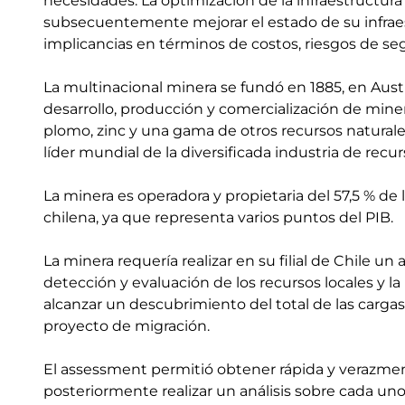
necesidades. La optimización de la infraestructura
subsecuentemente mejorar el estado de su infraes
implicancias en términos de costos, riesgos de seg
La multinacional minera se fundó en 1885, en Austra
desarrollo, producción y comercialización de minera
plomo, zinc y una gama de otros recursos natural
líder mundial de la diversificada industria de recur
La minera es operadora y propietaria del 57,5 % d
chilena, ya que representa varios puntos del PIB.
La minera requería realizar en su filial de Chile u
detección y evaluación de los recursos locales y la p
alcanzar un descubrimiento del total de las cargas d
proyecto de migración.
El assessment permitió obtener rápida y verazmente
posteriormente realizar un análisis sobre cada un