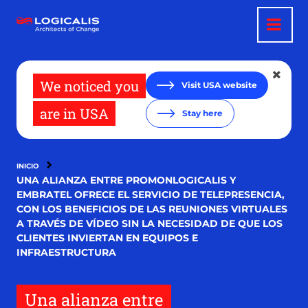
Pasar
al
contenido
principal
We noticed you
Visit USA website
are in USA
Stay here
INICIO
UNA ALIANZA ENTRE PROMONLOGICALIS Y
EMBRATEL OFRECE EL SERVICIO DE TELEPRESENCIA,
CON LOS BENEFICIOS DE LAS REUNIONES VIRTUALES
A TRAVÉS DE VÍDEO SIN LA NECESIDAD DE QUE LOS
CLIENTES INVIERTAN EN EQUIPOS E
INFRAESTRUCTURA
Una alianza entre