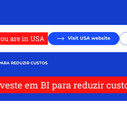
ou are in USA
Visit USA website
PARA REDUZIR CUSTOS
veste em BI para reduzir cust