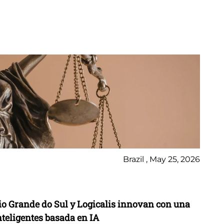
Brazil , May 25, 2026
Ca
Rio Grande do Sul y Logicalis innovan con una
Lo
nteligentes basada en IA
mo