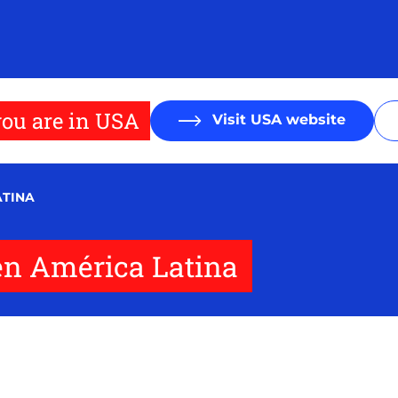
ou are in USA
Visit USA website
ATINA
en América Latina