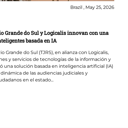
Brazil , May 25, 2026
Ca
Rio Grande do Sul y Logicalis innovan con una
Lo
nteligentes basada en IA
mo
Rio Grande do Sul (TJRS), en alianza con Logicalis,
Im
es y servicios de tecnologías de la información y
CD
na solución basada en inteligencia artificial (IA)
swi
dinámica de las audiencias judiciales y
pr
udadanos en el estado...
ya