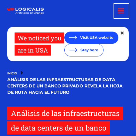
Pasar
al
contenido
principal
We noticed you
Visit USA website
are in USA
Stay here
INICIO
ANÁLISIS DE LAS INFRAESTRUCTURAS DE DATA
CENTERS DE UN BANCO PRIVADO REVELA LA HOJA
DE RUTA HACIA EL FUTURO
Análisis de las infraestructuras
de data centers de un banco