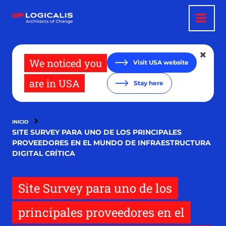
Pasar
al
contenido
principal
We noticed you
Visit USA website
are in USA
Stay here
INICIO
SITE SURVEY PARA UNO DE LOS PRINCIPALES
PROVEEDORES EN EL MUNDO DE INFRAESTRUCTURA
DIGITAL CRÍTICA
Site Survey para uno de los
principales proveedores en el