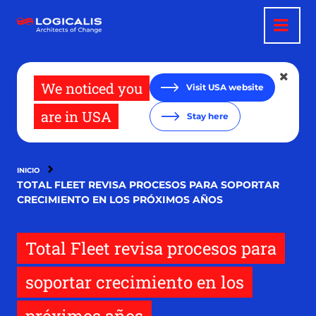
Pasar
al
contenido
principal
We noticed you
Visit USA website
are in USA
Stay here
INICIO
TOTAL FLEET REVISA PROCESOS PARA SOPORTAR
CRECIMIENTO EN LOS PRÓXIMOS AÑOS
Total Fleet revisa procesos para
soportar crecimiento en los