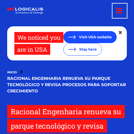
Pasar
al
contenido
principal
We noticed you
Visit USA website
are in USA
Stay here
INICIO
RACIONAL ENGENHARIA RENUEVA SU PARQUE
TECNOLÓGICO Y REVISA PROCESOS PARA SOPORTAR
CRECIMIENTO
Racional Engenharia renueva su
parque tecnológico y revisa