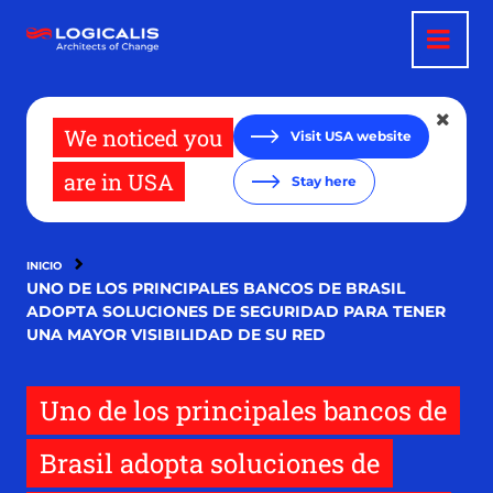
Pasar
al
contenido
principal
We noticed you
Visit USA website
are in USA
Stay here
INICIO
UNO DE LOS PRINCIPALES BANCOS DE BRASIL
ADOPTA SOLUCIONES DE SEGURIDAD PARA TENER
UNA MAYOR VISIBILIDAD DE SU RED
Uno de los principales bancos de
Brasil adopta soluciones de