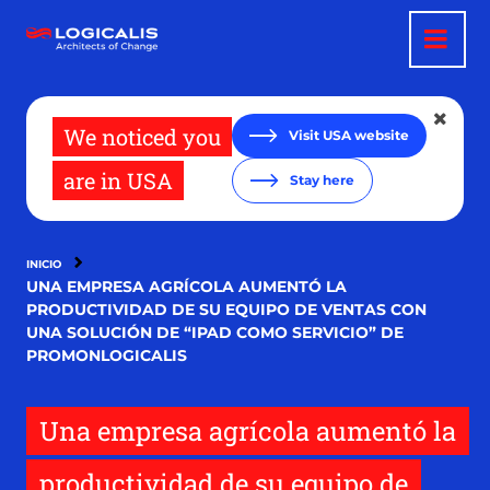
Pasar
al
contenido
principal
We noticed you
Visit USA website
are in USA
Stay here
INICIO
UNA EMPRESA AGRÍCOLA AUMENTÓ LA
PRODUCTIVIDAD DE SU EQUIPO DE VENTAS CON
UNA SOLUCIÓN DE “IPAD COMO SERVICIO” DE
PROMONLOGICALIS
Una empresa agrícola aumentó la
productividad de su equipo de