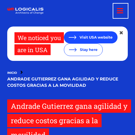
Pasar
al
contenido
principal
We noticed you
Visit USA website
are in USA
Stay here
INICIO
ANDRADE GUTIERREZ GANA AGILIDAD Y REDUCE
COSTOS GRACIAS A LA MOVILIDAD
Andrade Gutierrez gana agilidad y
reduce costos gracias a la