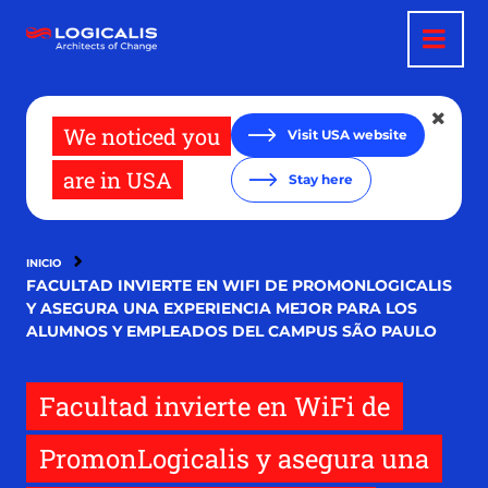
Pasar
al
contenido
principal
We noticed you
Visit USA website
are in USA
Stay here
INICIO
FACULTAD INVIERTE EN WIFI DE PROMONLOGICALIS
Y ASEGURA UNA EXPERIENCIA MEJOR PARA LOS
ALUMNOS Y EMPLEADOS DEL CAMPUS SÃO PAULO
Facultad invierte en WiFi de
PromonLogicalis y asegura una