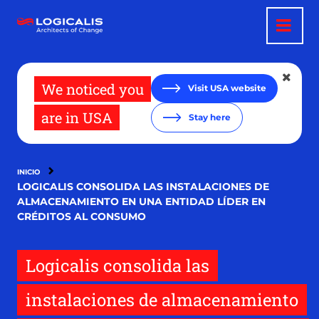
Pasar
al
contenido
principal
We noticed you
Visit USA website
are in USA
Stay here
INICIO
LOGICALIS CONSOLIDA LAS INSTALACIONES DE
ALMACENAMIENTO EN UNA ENTIDAD LÍDER EN
CRÉDITOS AL CONSUMO
Logicalis consolida las
instalaciones de almacenamiento