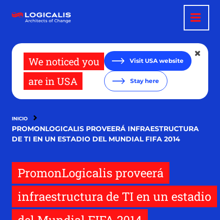
Pasar
al
contenido
principal
We noticed you
Visit USA website
are in USA
Stay here
INICIO
PROMONLOGICALIS PROVEERÁ INFRAESTRUCTURA
DE TI EN UN ESTADIO DEL MUNDIAL FIFA 2014
PromonLogicalis proveerá
infraestructura de TI en un estadio