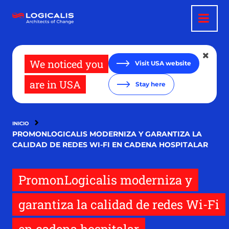
Pasar
al
contenido
principal
We noticed you
Visit USA website
are in USA
Stay here
INICIO
PROMONLOGICALIS MODERNIZA Y GARANTIZA LA
CALIDAD DE REDES WI-FI EN CADENA HOSPITALAR
PromonLogicalis moderniza y
garantiza la calidad de redes Wi-Fi