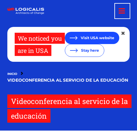
Pasar
al
contenido
principal
We noticed you
Visit USA website
are in USA
Stay here
INICIO
VIDEOCONFERENCIA AL SERVICIO DE LA EDUCACIÓN
Videoconferencia al servicio de la
educación