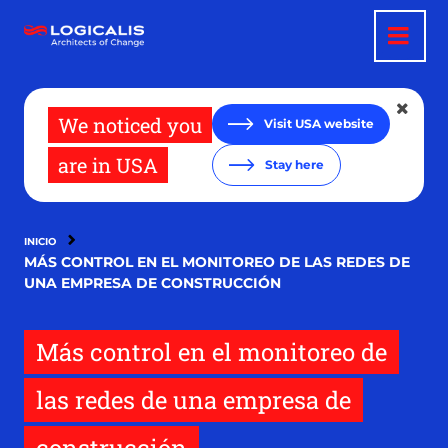
Pasar
al
contenido
principal
We noticed you
Visit USA website
are in USA
Stay here
INICIO
MÁS CONTROL EN EL MONITOREO DE LAS REDES DE
UNA EMPRESA DE CONSTRUCCIÓN
Más control en el monitoreo de
las redes de una empresa de