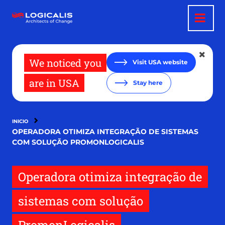
Pasar
al
contenido
principal
We noticed you
Visit USA website
are in USA
Stay here
INICIO
OPERADORA OTIMIZA INTEGRAÇÃO DE SISTEMAS
COM SOLUÇÃO PROMONLOGICALIS
Operadora otimiza integração de
sistemas com solução