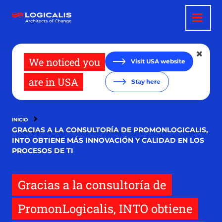
Pasar
al
contenido
principal
We noticed you
Visit USA website
are in USA
Stay here
INICIO
GRACIAS A LA CONSULTORÍA DE PROMONLOGICALIS,
INTO OBTIENE MÁS INNOVACIÓN Y CALIDAD EN LOS
PROCESOS DE TI
Gracias a la consultoría de
PromonLogicalis, INTO obtiene