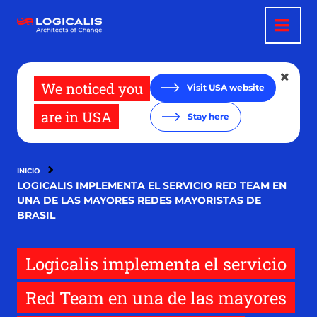
Pasar
al
contenido
principal
We noticed you
Visit USA website
are in USA
Stay here
INICIO
LOGICALIS IMPLEMENTA EL SERVICIO RED TEAM EN
UNA DE LAS MAYORES REDES MAYORISTAS DE
BRASIL
Logicalis implementa el servicio
Red Team en una de las mayores