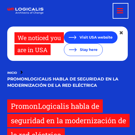
Pasar
al
contenido
principal
We noticed you
Visit USA website
are in USA
Stay here
INICIO
PROMONLOGICALIS HABLA DE SEGURIDAD EN LA
MODERNIZACIÓN DE LA RED ELÉCTRICA
PromonLogicalis habla de
seguridad en la modernización de