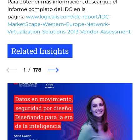
Para obtener más información, descargue el
informe completo del IDC en la
página
www.logicalis.com/idc-report/IDC-
MarketScape-Western-Europe-Network-
Virtualization-Solutions-2013-Vendor-Assessment
Related Insights
1
178