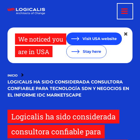
Pasar
al
contenido
principal
We noticed you
Visit USA website
are in USA
Stay here
INICIO
LOGICALIS HA SIDO CONSIDERADA CONSULTORA
CONFIABLE PARA TECNOLOGÍA SDN Y NEGOCIOS EN
EL INFORME IDC MARKETSCAPE
Logicalis ha sido considerada
consultora confiable para