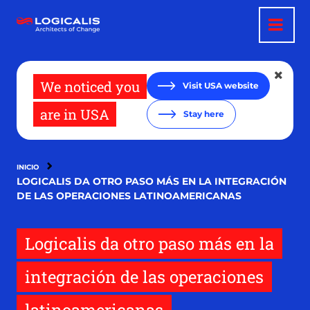
Pasar
al
contenido
principal
We noticed you
Visit USA website
are in USA
Stay here
INICIO
LOGICALIS DA OTRO PASO MÁS EN LA INTEGRACIÓN
DE LAS OPERACIONES LATINOAMERICANAS
Logicalis da otro paso más en la
integración de las operaciones