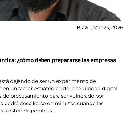
Brazil , Mar 23, 2026
No
La
uántica: ¿cómo deben prepararse las empresas
Una
se
está dejando de ser un experimento de
el 
e en un factor estratégico de la seguridad digital.
de
s de procesamiento para ser vulnerado por
s podrá descifrarse en minutos cuando las
s estén disponibles...