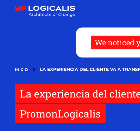
Pasar
al
contenido
principal
We noticed y
LA EXPERIENCIA DEL CLIENTE VA A TRAN
INICIO
La experiencia del client
PromonLogicalis