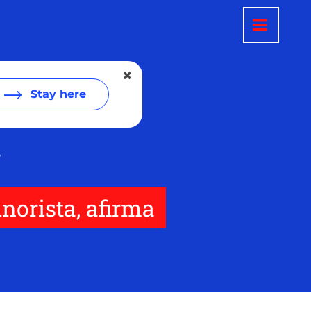
Stay here
S
inorista, afirma