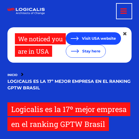
Pasar
al
contenido
principal
We noticed you
Visit USA website
are in USA
Stay here
INICIO
LOGICALIS ES LA 17º MEJOR EMPRESA EN EL RANKING
GPTW BRASIL
Logicalis es la 17º mejor empresa
en el ranking GPTW Brasil