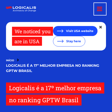
Pular
para
o
conteúdo
principal
We noticed you
Visit USA website
are in USA
Stay here
INÍCIO
LOGICALIS É A 17º MELHOR EMPRESA NO RANKING
GPTW BRASIL
Logicalis é a 17º melhor empresa
no ranking GPTW Brasil