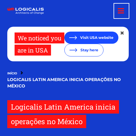
Pular
para
o
conteúdo
principal
We noticed you
Visit USA website
are in USA
Stay here
INÍCIO
LOGICALIS LATIN AMERICA INICIA OPERAÇÕES NO
MÉXICO
Logicalis Latin America inicia
operações no México