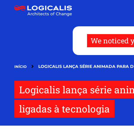
Pular
para
o
conteúdo
principal
We noticed y
LOGICALIS LANÇA SÉRIE ANIMADA PARA 
INÍCIO
Logicalis lança série ani
ligadas à tecnologia