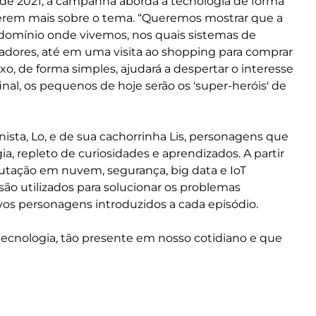
io de 2021, a campanha aborda a tecnologia de forma
aberem mais sobre o tema. “Queremos mostrar que a
ndomínio onde vivemos, nos quais sistemas de
dores, até em uma visita ao shopping para comprar
, de forma simples, ajudará a despertar o interesse
final, os pequenos de hoje serão os 'super-heróis' de
ista, Lo, e de sua cachorrinha Lis, personagens que
a, repleto de curiosidades e aprendizados. A partir
utação em nuvem, segurança, big data e IoT
são utilizados para solucionar os problemas
vos personagens introduzidos a cada episódio.
ecnologia, tão presente em nosso cotidiano e que