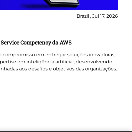
Brazil , Jul 17, 2026
No
Bl
AI Service Competency da AWS
Da
in
sso compromisso em entregar soluções inovadoras,
ertise em inteligência artificial, desenvolvendo
A E
linhadas aos desafios e objetivos das organizações.
co
ide
co