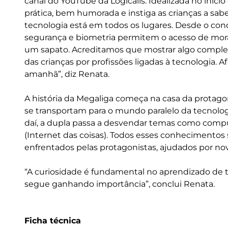
canal do YouTube da Logicalis. Idealizada no iníc
prática, bem humorada e instiga as crianças a s
tecnologia está em todos os lugares. Desde o co
segurança e biometria permitem o acesso de mora
um sapato. Acreditamos que mostrar algo complexo
das crianças por profissões ligadas à tecnologia. A
amanhã”, diz Renata.
A história da Megaliga começa na casa da protagon
se transportam para o mundo paralelo da tecnologi
daí, a dupla passa a desvendar temas como comp
(Internet das coisas). Todos esses conhecimentos 
enfrentados pelas protagonistas, ajudados por no
“A curiosidade é fundamental no aprendizado de t
segue ganhando importância”, conclui Renata.
Ficha técnica