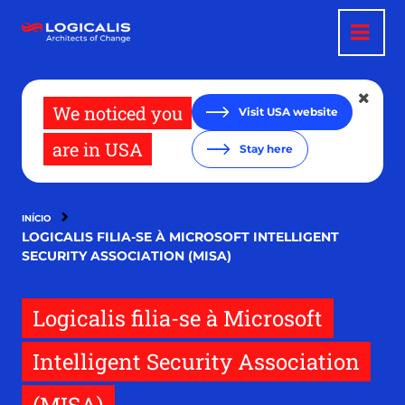
Pular
para
o
conteúdo
principal
We noticed you
Visit USA website
are in USA
Stay here
INÍCIO
LOGICALIS FILIA-SE À MICROSOFT INTELLIGENT
SECURITY ASSOCIATION (MISA)
Logicalis filia-se à Microsoft
Intelligent Security Association