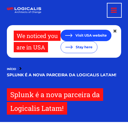
Pular
para
o
conteúdo
principal
We noticed you
Visit USA website
are in USA
Stay here
INÍCIO
SPLUNK É A NOVA PARCEIRA DA LOGICALIS LATAM!
Splunk é a nova parceira da
Logicalis Latam!