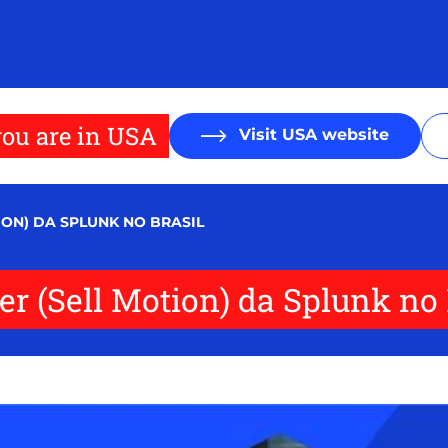
ou are in USA
Visit USA website
ION) DA SPLUNK NO BRASIL
er (Sell Motion) da Splunk no 