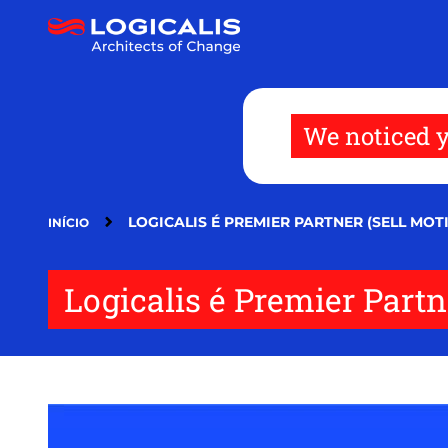
Pular
para
o
conteúdo
principal
We noticed y
LOGICALIS É PREMIER PARTNER (SELL MOT
INÍCIO
Logicalis é Premier Partn