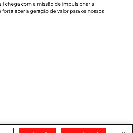
sil chega com a missão de impulsionar a
 fortalecer a geração de valor para os nossos
No
Sp
A S
na