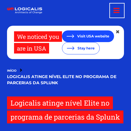
Pular
para
o
conteúdo
principal
We noticed you
Visit USA website
are in USA
Stay here
INÍCIO
LOGICALIS ATINGE NÍVEL ELITE NO PROGRAMA DE
PARCERIAS DA SPLUNK
Logicalis atinge nível Elite no
programa de parcerias da Splunk