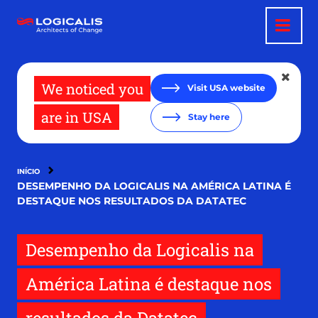
Pular
para
o
conteúdo
principal
We noticed you
Visit USA website
are in USA
Stay here
INÍCIO
DESEMPENHO DA LOGICALIS NA AMÉRICA LATINA É
DESTAQUE NOS RESULTADOS DA DATATEC
Desempenho da Logicalis na
América Latina é destaque nos