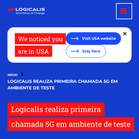
Pular
para
o
conteúdo
principal
We noticed you
Visit USA website
are in USA
Stay here
INÍCIO
LOGICALIS REALIZA PRIMEIRA CHAMADA 5G EM
AMBIENTE DE TESTE
Logicalis realiza primeira
chamada 5G em ambiente de teste