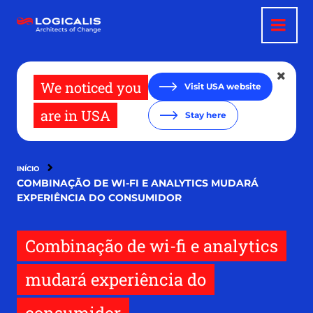
Pular
para
o
conteúdo
principal
We noticed you
Visit USA website
are in USA
Stay here
INÍCIO
COMBINAÇÃO DE WI-FI E ANALYTICS MUDARÁ
EXPERIÊNCIA DO CONSUMIDOR
Combinação de wi-fi e analytics
mudará experiência do