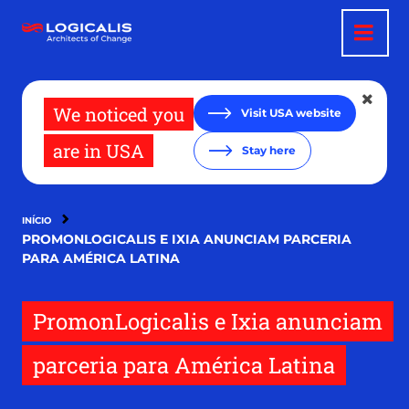
Pular
para
o
conteúdo
principal
We noticed you
Visit USA website
are in USA
Stay here
INÍCIO
PROMONLOGICALIS E IXIA ANUNCIAM PARCERIA
PARA AMÉRICA LATINA
PromonLogicalis e Ixia anunciam
parceria para América Latina