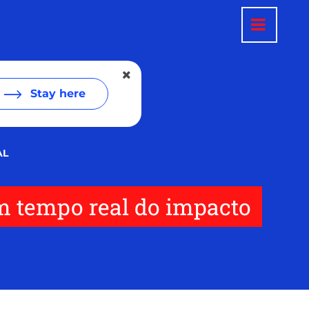
Stay here
AL
em tempo real do impacto