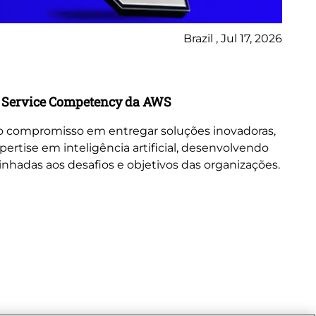
Brazil , Jul 17, 2026
No
Bl
AI Service Competency da AWS
Da
in
sso compromisso em entregar soluções inovadoras,
ertise em inteligência artificial, desenvolvendo
A E
linhadas aos desafios e objetivos das organizações.
co
ide
co