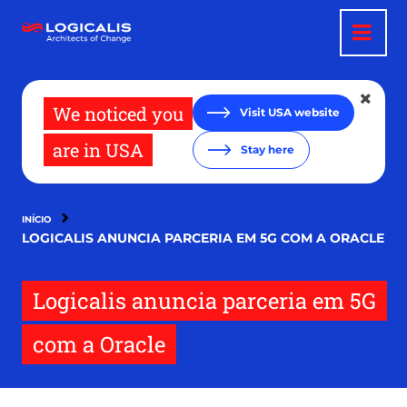
Pular
para
o
conteúdo
principal
We noticed you
Visit USA website
are in USA
Stay here
INÍCIO
LOGICALIS ANUNCIA PARCERIA EM 5G COM A ORACLE
Logicalis anuncia parceria em 5G
com a Oracle