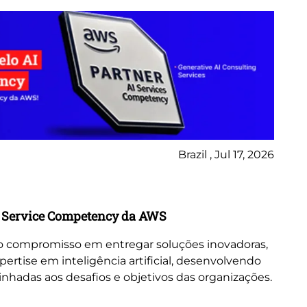
Brazil , Jul 17, 2026
No
Bl
AI Service Competency da AWS
Da
in
sso compromisso em entregar soluções inovadoras,
ertise em inteligência artificial, desenvolvendo
A E
linhadas aos desafios e objetivos das organizações.
co
ide