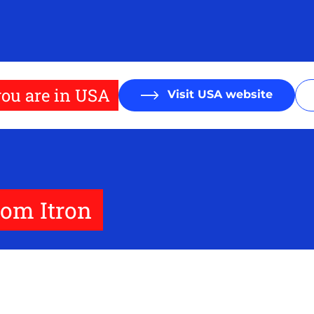
ou are in USA
Visit USA website
com Itron