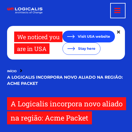
Pular
para
o
conteúdo
principal
We noticed you
Visit USA website
are in USA
Stay here
INÍCIO
A LOGICALIS INCORPORA NOVO ALIADO NA REGIÃO:
ACME PACKET
A Logicalis incorpora novo aliado
na região: Acme Packet