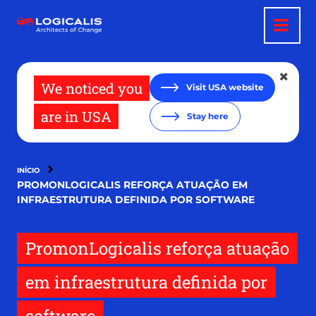
Pular
para
o
conteúdo
principal
We noticed you
Visit USA website
are in USA
Stay here
INÍCIO
PROMONLOGICALIS REFORÇA ATUAÇÃO EM
INFRAESTRUTURA DEFINIDA POR SOFTWARE
PromonLogicalis reforça atuação
em infraestrutura definida por