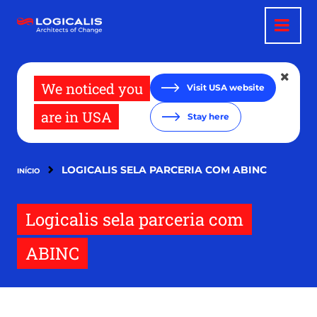
Pular
para
o
conteúdo
principal
We noticed you
Visit USA website
are in USA
Stay here
LOGICALIS SELA PARCERIA COM ABINC
INÍCIO
Logicalis sela parceria com
ABINC