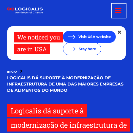
Pular
para
o
conteúdo
principal
We noticed you
Visit USA website
are in USA
Stay here
INÍCIO
LOGICALIS DÁ SUPORTE À MODERNIZAÇÃO DE
INFRAESTRUTURA DE UMA DAS MAIORES EMPRESAS
DE ALIMENTOS DO MUNDO
Logicalis dá suporte à
modernização de infraestrutura de