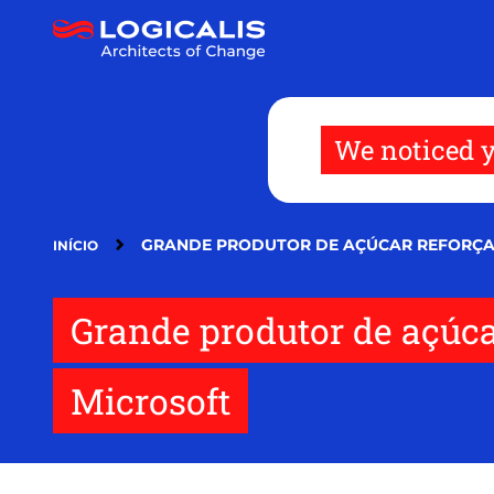
Pular
para
o
conteúdo
principal
We noticed y
GRANDE PRODUTOR DE AÇÚCAR REFORÇA 
INÍCIO
Grande produtor de açúca
Microsoft