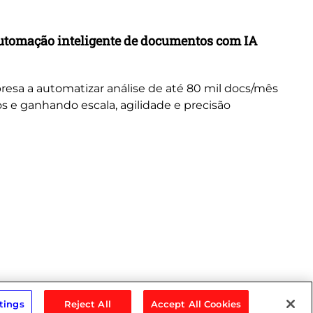
Ca
utomação inteligente de documentos com IA
Tr
in
resa a automatizar análise de até 80 mil docs/mês
Ex
s e ganhando escala, agilidade e precisão
tr
tings
Reject All
Accept All Cookies