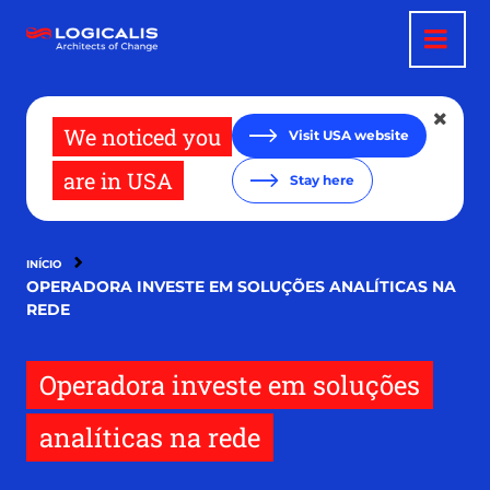
Pular
para
o
conteúdo
principal
We noticed you
Visit USA website
are in USA
Stay here
INÍCIO
OPERADORA INVESTE EM SOLUÇÕES ANALÍTICAS NA
REDE
Operadora investe em soluções
analíticas na rede