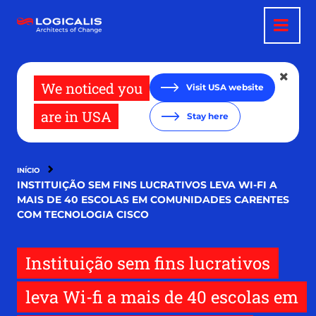
Pular
para
o
conteúdo
principal
We noticed you
Visit USA website
are in USA
Stay here
INÍCIO
INSTITUIÇÃO SEM FINS LUCRATIVOS LEVA WI-FI A
MAIS DE 40 ESCOLAS EM COMUNIDADES CARENTES
COM TECNOLOGIA CISCO
Instituição sem fins lucrativos
leva Wi-fi a mais de 40 escolas em