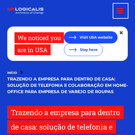
Pular
para
o
conteúdo
principal
We noticed you
Visit USA website
are in USA
Stay here
INÍCIO
TRAZENDO A EMPRESA PARA DENTRO DE CASA:
SOLUÇÃO DE TELEFONIA E COLABORAÇÃO EM HOME-
OFFICE PARA EMPRESA DE VAREJO DE ROUPAS
Trazendo a empresa para dentro
de casa: solução de telefonia e