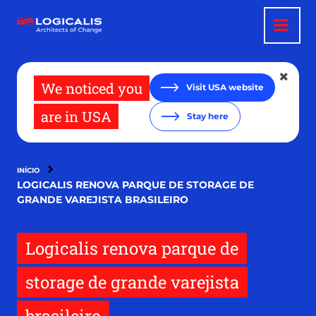
Pular
para
o
conteúdo
principal
We noticed you
Visit USA website
are in USA
Stay here
INÍCIO
LOGICALIS RENOVA PARQUE DE STORAGE DE
GRANDE VAREJISTA BRASILEIRO
Logicalis renova parque de
storage de grande varejista