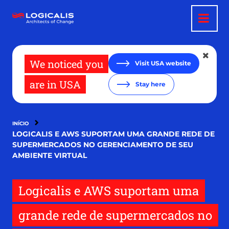
Pular
para
o
conteúdo
principal
We noticed you
Visit USA website
are in USA
Stay here
INÍCIO
LOGICALIS E AWS SUPORTAM UMA GRANDE REDE DE
SUPERMERCADOS NO GERENCIAMENTO DE SEU
AMBIENTE VIRTUAL
Logicalis e AWS suportam uma
grande rede de supermercados no