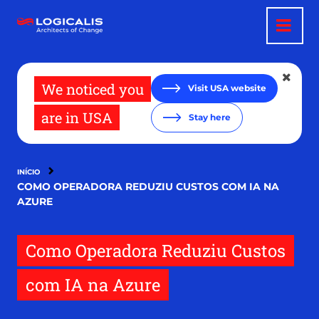
Pular
para
o
conteúdo
principal
We noticed you
Visit USA website
are in USA
Stay here
INÍCIO
COMO OPERADORA REDUZIU CUSTOS COM IA NA
AZURE
Como Operadora Reduziu Custos
com IA na Azure